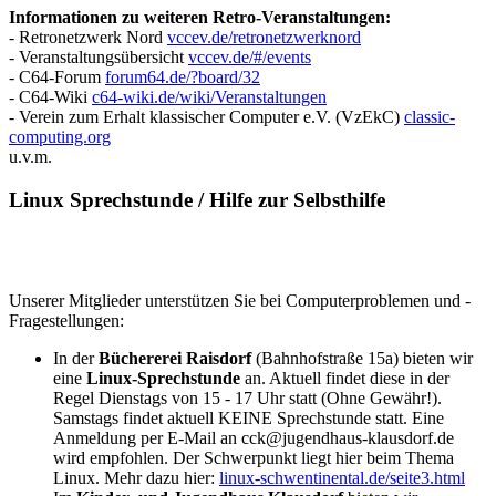
Informationen zu weiteren Retro-Veranstaltungen:
- Retronetzwerk Nord
vccev.de/retronetzwerknord
- Veranstaltungsübersicht
vccev.de/#/events
- C64-Forum
forum64.de/?board/32
- C64-Wiki
c64-wiki.de/wiki/Veranstaltungen
- Verein zum Erhalt klassischer Computer e.V. (VzEkC)
classic-
computing.org
u.v.m.
Linux Sprechstunde / Hilfe zur Selbsthilfe
Unserer Mitglieder unterstützen Sie bei Computerproblemen und -
Fragestellungen:
In der
Büchererei Raisdorf
(Bahnhofstraße 15a) bieten wir
eine
Linux-Sprechstunde
an. Aktuell findet diese in der
Regel Dienstags von 15 - 17 Uhr statt (Ohne Gewähr!).
Samstags findet aktuell KEINE Sprechstunde statt. Eine
Anmeldung per E-Mail an cck@jugendhaus-klausdorf.de
wird empfohlen. Der Schwerpunkt liegt hier beim Thema
Linux. Mehr dazu hier:
linux-schwentinental.de/seite3.html