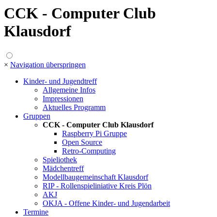
CCK - Computer Club
Klausdorf
×
Navigation überspringen
Kinder- und Jugendtreff
Allgemeine Infos
Impressionen
Aktuelles Programm
Gruppen
CCK - Computer Club Klausdorf
Raspberry Pi Gruppe
Open Source
Retro-Computing
Spieliothek
Mädchentreff
Modellbaugemeinschaft Klausdorf
RIP - Rollenspieliniative Kreis Plön
AKJ
OKJA - Offene Kinder- und Jugendarbeit
Termine